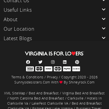
Contact Us
Useful Links
About
Our Location
Latest Blogs
Terms & Conditions
/
Privacy
/ Copyright 2020 - 2026
Sunnysidesisters.com With
By
Shineyrock.com
XML SiteMap
/
Bed And Breakfast
/
Virginia Bed And Breakfast
/
North Carolina Bed And Breakfast
/
Clarksville
/
Hotels In
Clarksville Va
/
LakeFest Clarksville VA
/
Bed And Breakfast
Clarksville VA
/
Fishing Kerr Lake Virginia
/
Business Travel