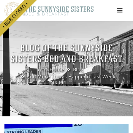
• B&B CLOSED •
e
BLOG OF THE SUNNYSIDE
SISTERS BED AND BREAKFAST
Home
Blog
And More Things Happend Last Week