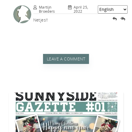
tch
Martijn
April 25,
Broeders
2022
Netjes!!
LEAVE A COMMENT