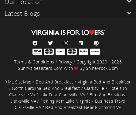
Our Location
Latest Blogs
Terms & Conditions
/
Privacy
/ Copyright 2020 - 2026
Sunnysidesisters.com With
By
Shineyrock.com
XML SiteMap
/
Bed And Breakfast
/
Virginia Bed And Breakfast
/
North Carolina Bed And Breakfast
/
Clarksville
/
Hotels In
Clarksville Va
/
LakeFest Clarksville VA
/
Bed And Breakfast
Clarksville VA
/
Fishing Kerr Lake Virginia
/
Business Travel
Clarksville VA
/
Bed And Breakfast Near Richmond VA