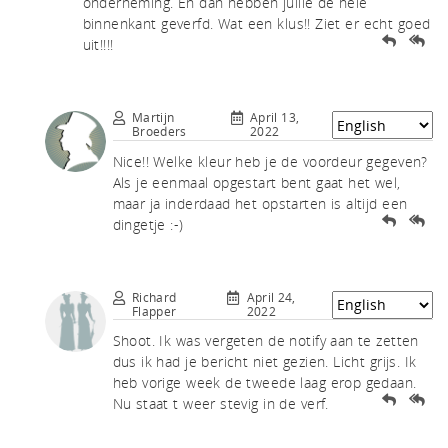
akf
onderneming. En dan hebben jullie de hele
binnenkant geverfd. Wat een klus!! Ziet er echt goed
uit!!!!
Martijn
April 13,
Broeders
2022
Nice!! Welke kleur heb je de voordeur gegeven?
th A
Als je eenmaal opgestart bent gaat het wel,
maar ja inderdaad het opstarten is altijd een
dingetje :-)
Richard
April 24,
Flapper
2022
Shoot. Ik was vergeten de notify aan te zetten
dus ik had je bericht niet gezien. Licht grijs. Ik
heb vorige week de tweede laag erop gedaan.
Nu staat t weer stevig in de verf.