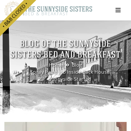
• B&B CLOSED •
e
BLOG OF THE SUNNYSIDE
SISTERS BED AND BREAKFAST
Home
Blog
Spray Paint Job Inside Back House
Sunnyside Started