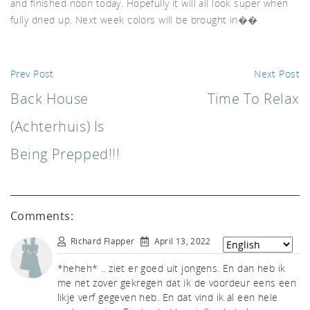
and finished noon today. Hopefully it will all look super when
fully dried up. Next week colors will be brought in��
d A
Prev Post
Next Post
Back House
Time To Relax
(achterhuis) Is
Being Prepped!!!
Comments:
Richard Flapper
April 13, 2022
*heheh* .. ziet er goed uit jongens. En dan heb ik
me net zover gekregen dat ik de voordeur eens een
likje verf gegeven heb. En dat vind ik al een hele